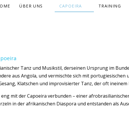
OME
ÜBER UNS
CAPOEIRA
TRAINING
apoeira
ilianischer Tanz und Musikstil, derseinen Ursprung im Bunde
ndere aus Angola, und vermischte sich mit portugiesischen u
ng, Klatschen und improvisierter Tanz, der oft ineinem Kr
 eng mit der Capoeira verbunden – einer afrobrasilianisch
 Wurzeln in der afrikanischen Diaspora und entstanden als A