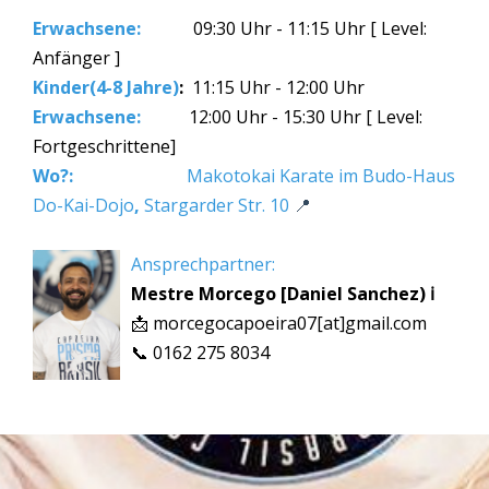
Erwachsene:
09:30 Uhr - 11:15 Uhr [ Level:
Anfänger ]
Kinder(4-8 Jahre)
:
11:15 Uhr - 12:00 Uhr
Erwachsene:
12:00 Uhr - 15:30 Uhr [ Level:
Fortgeschrittene]
Wo?:
Makotokai Karate im Budo-Haus
Do-Kai-Dojo
,
Stargarder Str. 10
📍
Ansprechpartner:
Mestre Morcego [Daniel Sanchez)
ℹ️
📩
morcegocapoeira07[at]gmail.com
📞 0162 275 8034